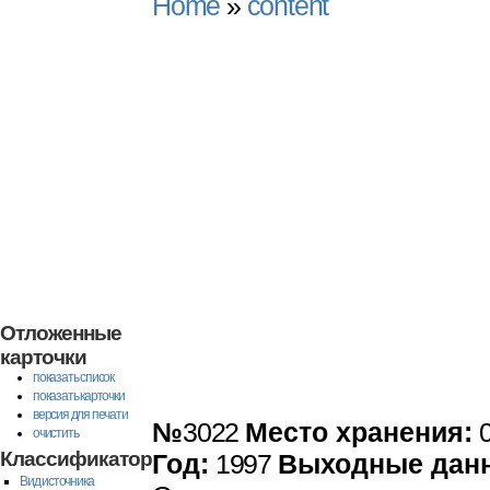
Home
»
content
Экологиче
материала
докла
окружающей
Отложенные
карточки
Р
показать список
показать карточки
версия для печати
№
3022
Место хранения:
0
очистить
Классификатор
Год:
1997
Выходные дан
Вид источника