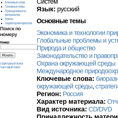
Систем
Ключевые слова
Основные темы
Язык:
русский
Принадлежность
материалов
Регион
Основные темы
Характер материалов
Поиск по
Экономика и технологии пр
номеру
Глобальные проблемы и уст
Номер:
Природа и общество
Законодательство и правоп
Охрана окружающей среды
структурный поиск
текстовый поиск
Международное природоохр
Ключевые слова:
биораз
окружающей среды
,
стратег
Регион:
Россия
Характер материала:
Отч
Вид источника:
CD/DVD
Принадлежность матери