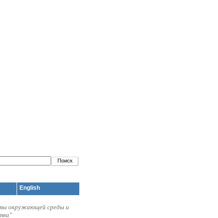
English
иты окружающей среды и
тва"