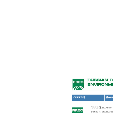
О РРЭЦ
Дея
"РРЭЦ может с
связи с эконом