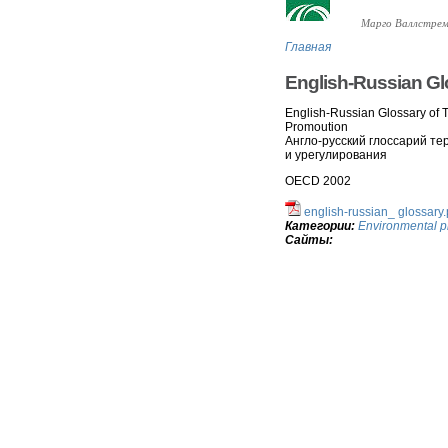
Марго Валлстрем
Главная
English-Russian G
English-Russian Glossary of
Promoution
Англо-русский глоссарий т
и урегулирования
OECD 2002
english-russian_ glossary.
Категории:
Environmental p
Сайты: