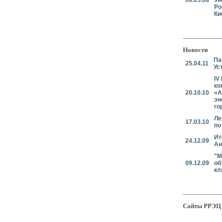
06.05.08
эн
Ро
Ки
Новости
Па
25.04.11
Ус
IV
ко
20.10.10
«А
эн
го
Ле
17.03.10
по
Ит
24.12.09
Ан
"М
09.12.09
об
кл
Сайты РРЭЦ