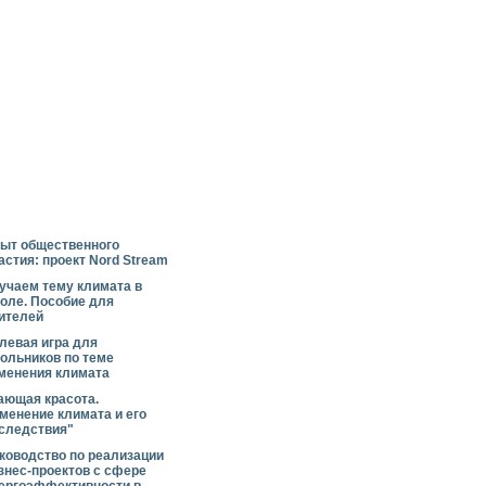
ыт общественного
астия: проект Nord Stream
учаем тему климата в
оле. Пособие для
ителей
левая игра для
ольников по теме
менения климата
ающая красота.
менение климата и его
следствия"
ководство по реализации
знес-проектов с сфере