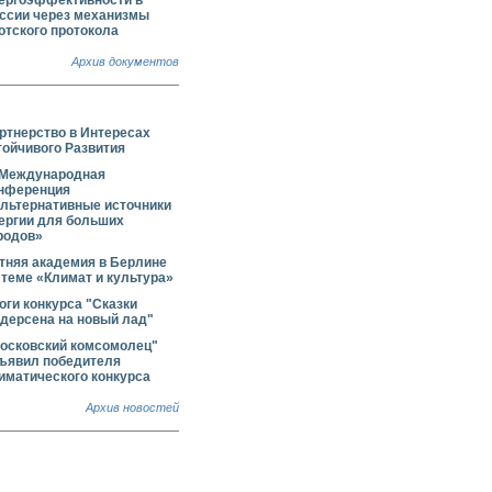
ергоэффективности в
ссии через механизмы
отского протокола
Архив документов
ртнерство в Интересах
тойчивого Развития
 Международная
нференция
льтернативные источники
ергии для больших
родов»
тняя академия в Берлине
 теме «Климат и культура»
оги конкурса "Сказки
дерсена на новый лад"
осковский комсомолец"
ъявил победителя
иматического конкурса
Архив новостей