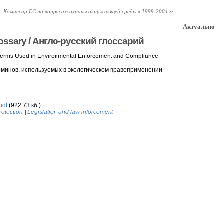
, Комиссар ЕС по вопросам охраны окружающей среды в 1999-2004 гг
Актуально
lossary / Англо-русский глоссарий
 Terms Used in Environmental Enforcement and Compliance
ерминов, используемых в экологическом правоприменении
pdf
(922.73 кб )
rotection
|
Legislation and law inforcement