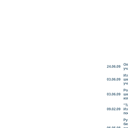
Оп
24.06.09
уч
Из
03.06.09
шк
уч
Ро
03.06.09
шк
из
"Т
09.02.09
Из
по
Ру
би