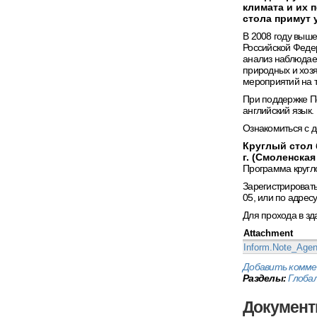
климата и их 
стола примут 
В 2008 году выше
Российской Федер
анализ наблюдае
природных и хозя
мероприятий на 
При поддержке П
английский язык.
Ознакомиться с 
Круглый стол 
г. (Смоленская 
Программа кругло
Зарегистрировать
05, или по адрес
Для прохода в зд
Attachment
Inform.Note_Age
Добавить комм
Разделы:
Глоба
Докумен