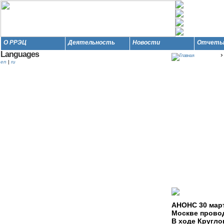
О РРЭЦ
Деятельность
Новости
Отчет
Languages
en
|
ru
К
Вел
росс
АНОНС 30 март
Москве провод
В ходе Кругло