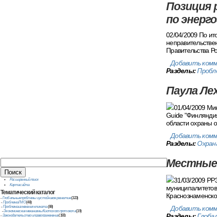
Позиция 
по энерг
02/04/2009 По ит
неправительстве
Правительства Р
Добавить ком
Разделы:
Пробл
Паула Ле
01/04/2009 Ми
Guide "Финляндия
области охраны 
Добавить ком
Разделы:
Охран
Местные 
31/03/2009 РР
Расширенный поиск
Карта сайта
муниципалитетов.
Тематический
каталог
Краснознаменско
-
Глобальные проблемы и устойчивое развитие
(323)
-
Проблема ГМО
(48)
Добавить ком
-
Проблема изменения климата
(88)
-
Экономические механизмы Киотского протокола
(19)
Разделы:
Глоба
-
Законодательство и правоприменение
(190)