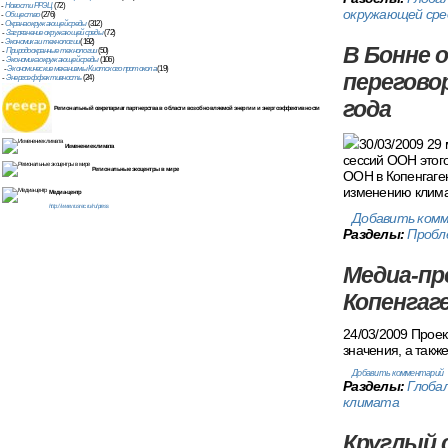
-
Новости РРЭЦ
(72)
окружающей сре
-
Общество
(276)
-
Охрана окружающей среды
(312)
-
Загрязнение окружающей среды
(72)
-
Экономика и технологии
(192)
В Бонне 
-
Природоохранные технологии
(50)
-
Экономика окружающей среды
(106)
-
Экономические механизмы Киотского протокола
(19)
перегово
-
Энергоэффективность
(24)
года
Региональный секретариат партнерства в области возобновляемой энергии и энергоэффективности
30/03/2009 29 
Изменение климата
сессий ООН этого
Региональные экоцентры в мире
ООН в Копенгаге
изменению климат
Медиа-центр
http://www.rusrec.ru/ru/press
Добавить ком
Разделы:
Пробл
Медиа-пр
Копенгаг
24/03/2009 Прое
значения, а такж
Добавить комментарий
Разделы:
Глоба
климата
Круглый 