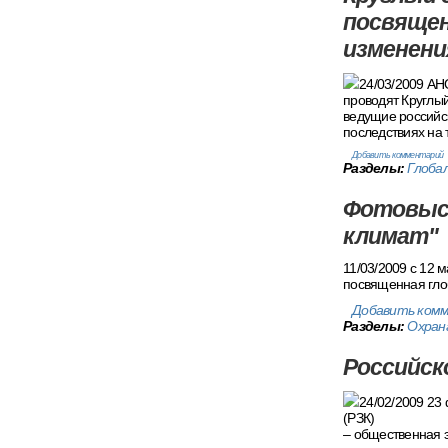
посвящен
изменени
24/03/2009 АН
проводят Круглый
ведущие российс
последствиях на
Добавить комментарий
Разделы:
Глоба
Фотовыст
климат"
11/03/2009 c 12 
посвященная гло
Добавить ком
Разделы:
Охран
Российск
24/02/2009 23 
(РЗК)
– общественная э