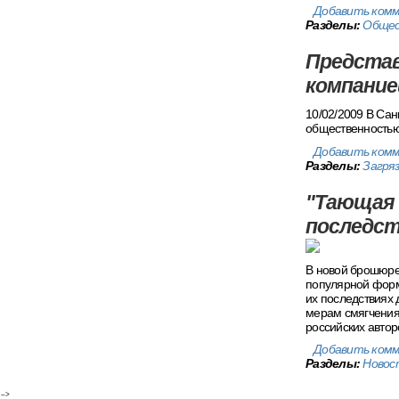
Добавить ком
Разделы:
Обще
Предста
компание
10/02/2009 В Сан
общественностью.
Добавить ком
Разделы:
Загря
"Тающая 
последст
В новой брошюре 
популярной форм
их последствиях 
мерам смягчения
российских автор
Добавить ком
Разделы:
Новос
-->